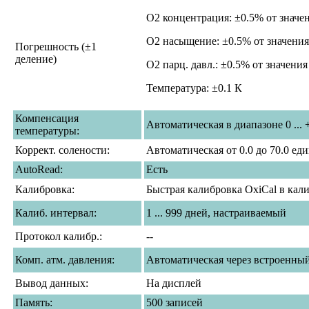
О2 концентрация: ±0.5% от значе
О2 насыщение: ±0.5% от значения
Погрешность (±1
деление)
О2 парц. давл.: ±0.5% от значения
Температура: ±0.1 К
Компенсация
Автоматическая в диапазоне 0 ... 
температуры:
Коррект. солености:
Автоматическая от 0.0 до 70.0 ед
AutoRead:
Есть
Калибровка:
Быстрая калибровка OxiCal в кал
Калиб. интервал:
1 ... 999 дней, настраиваемый
Протокол калибр.:
--
Комп. атм. давления:
Автоматическая через встроенный 
Вывод данных:
На дисплей
Память:
500 записей