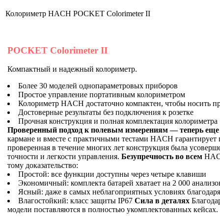
Колориметр HACH POCKET Colorimeter II
POCKET Colorimeter II
Компактный и надежный колориметр.
Более 30 моделей однопараметровых приборов
Простое управление портативным колориметром
Колориметр HACH достаточно компактен, чтобы носить пр
Достоверные результаты без подключения к розетке
Прочная конструкция и полная комплектация колориметра
Проверенный подход к полевым измерениям — теперь еще
кармане и вместе с практичными тестами HACH гарантирует 
проверенная в течение многих лет конструкция была усоверше
точности и легкости управления.
Безупречность во всем
HACH
тому доказательство:
Простой: все функции доступны через четыре клавиши
Экономичный: комплекта батарей хватает на 2 000 анализо
Ясный: даже в самых неблагоприятных условиях благодаря
Влагостойкий: класс защиты IP67
Сила в деталях
Благодар
модели поставляются в полностью укомплектованных кейсах.