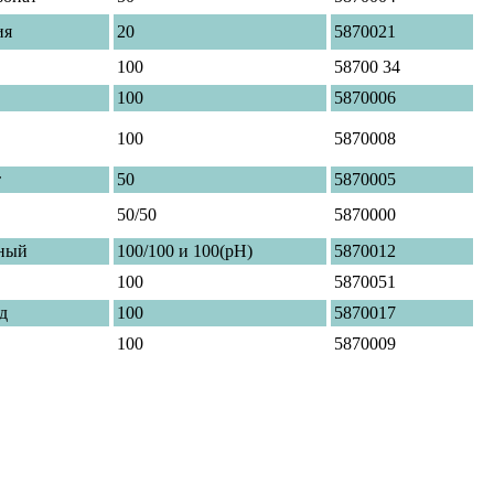
ия
20
5870021
100
58700 34
100
5870006
100
5870008
т
50
5870005
50/50
5870000
ный
100/100 и 100(рН)
5870012
100
5870051
д
100
5870017
100
5870009