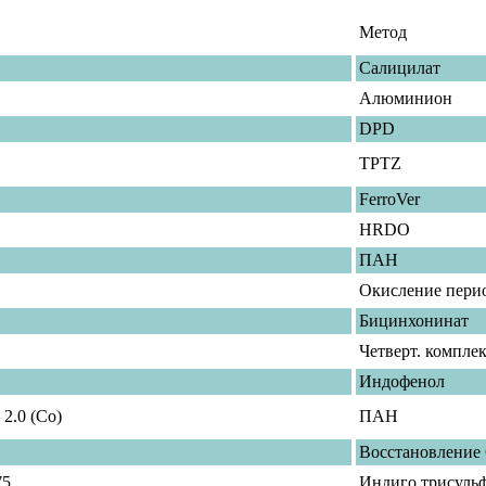
Метод
Салицилат
Алюминион
DPD
TPTZ
FerroVer
HRDO
ПАН
Окисление пери
Бицинхонинат
Четверт. компле
Индофенол
– 2.0 (Co)
ПАН
Восстановление
75
Индиго трисуль