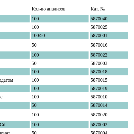
Кол-во анализов
Кат. №
100
5870040
100
5870025
100/50
5870001
50
5870016
100
5870022
50
5870003
100
5870018
одатом
100
5870015
100
5870019
кс
100
5870010
50
5870014
100
5870020
 Cd
100
5870002
фонат
50
5870004