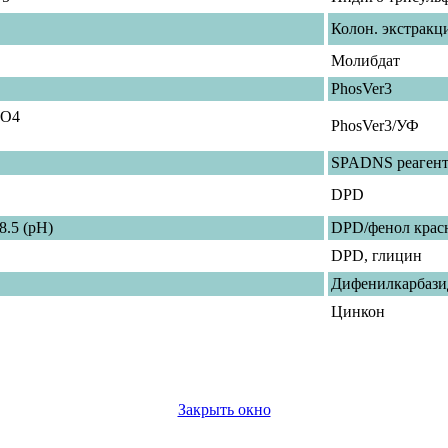
Колон. экстракц
Молибдат
PhosVer3
(PO4
PhosVer3/УФ
SPADNS реаген
DPD
 8.5 (pH)
DPD/фенол крас
DPD, глицин
Дифенилкарбази
Цинкон
Закрыть окно