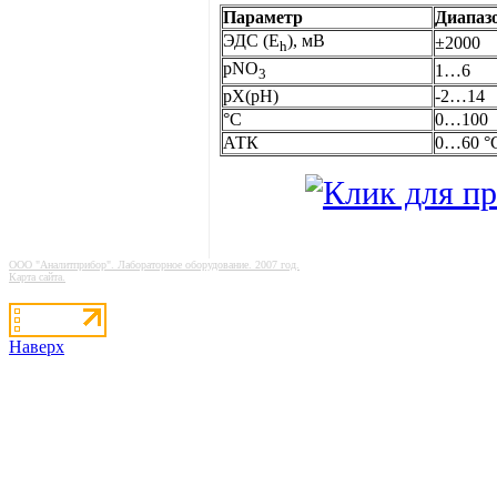
Параметр
Диапаз
ЭДС (E
), мВ
±2000
h
pNO
1…6
3
рХ(рН)
-2…14
°C
0…100
АТК
0…60 °
ООО "Аналитприбор". Лабораторное оборудование. 2007 год.
Карта сайта.
Наверх