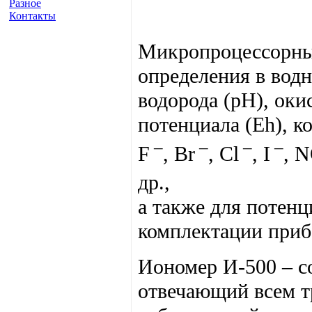
Разное
Контакты
Микропроцессорный
определения в вод
водорода (рН), оки
потенциала (Еh), к
–
–
–
–
F
, Br
, Cl
, I
, 
др.,
а также для потен
комплектации приб
Иономер И-500 – с
отвечающий всем т